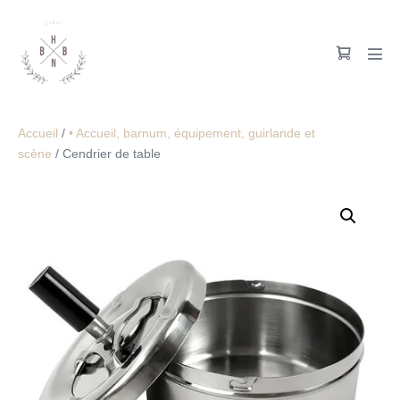
Accueil
/
• Accueil, barnum, équipement, guirlande et
scène
/ Cendrier de table