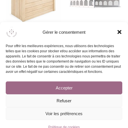
Gérer le consentement
Desk d’accueil
Barnum professionnel 8m x
12m (montage/démontage
90,00
€
Pour offrir les meilleures expériences, nous utilisons des technologies
inclus)
telles que les cookies pour stocker et/ou accéder aux informations des
1180,00
€
appareils. Le fait de consentir à ces technologies nous permettra de traiter
des données telles que le comportement de navigation ou les ID uniques
Ajouter au devis
sur ce site. Le fait de ne pas consentir ou de retirer son consentement peut
avoir un effet négatif sur certaines caractéristiques et fonctions.
Ajouter au devis
Accepter
Refuser
Voir les préférences
© 2026 - HBNB Event | Tous droits réservés
Conditions générales de location
Politique de cookies