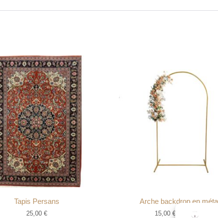
Tapis Persans
Arche backdrop en méta
25,00
€
15,00
€
–
40,00
€