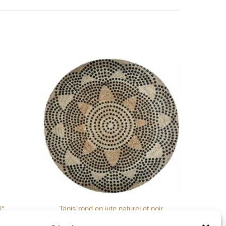
l*
Tapis rond en jute naturel et noir
15,00
€