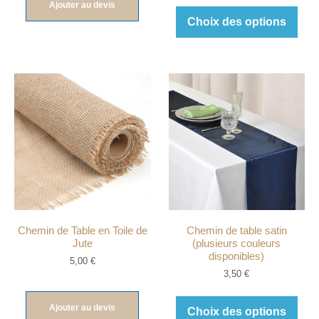
Ajouter au devis
Choix des options
Chemin de Table en Toile de
Chemin de table satin
Jute
(plusieurs couleurs
disponibles)
5,00
€
3,50
€
Ajouter au devis
Choix des options