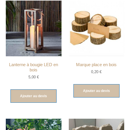
Lanterne à bougie LED en
Marque place en bois
bois
0,20
€
5,00
€
Ajouter au devis
Ajouter au devis