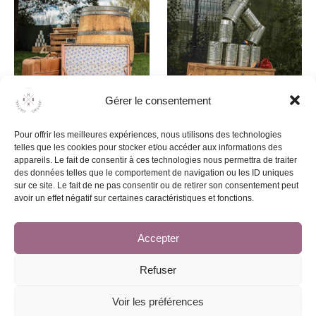
Gérer le consentement
Valise vintage en cuir
Chamboule Tout
Pour offrir les meilleures expériences, nous utilisons des technologies
telles que les cookies pour stocker et/ou accéder aux informations des
10,00
€
25,00
€
appareils. Le fait de consentir à ces technologies nous permettra de traiter
des données telles que le comportement de navigation ou les ID uniques
sur ce site. Le fait de ne pas consentir ou de retirer son consentement peut
avoir un effet négatif sur certaines caractéristiques et fonctions.
Ajouter au devis
Ajouter au devis
Accepter
Refuser
Voir les préférences
© 2026 - HBNB Event | Tous droits réservés