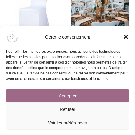
Gérer le consentement
Housse de chaise
Table bois rustique ronde 8
Pour offrir les meilleures expériences, nous utilisons des technologies
personnes* (couleur foncée)
1,50
€
telles que les cookies pour stocker et/ou accéder aux informations des
34,00
€
appareils. Le fait de consentir à ces technologies nous permettra de traiter
des données telles que le comportement de navigation ou les ID uniques
sur ce site. Le fait de ne pas consentir ou de retirer son consentement peut
Ajouter au devis
avoir un effet négatif sur certaines caractéristiques et fonctions.
Ajouter au devis
Accepter
Refuser
Voir les préférences
© 2026 - HBNB Event | Tous droits réservés
Conditions générales de location