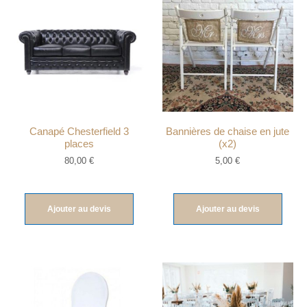
Canapé Chesterfield 3
Bannières de chaise en jute
places
(x2)
80,00
€
5,00
€
Ajouter au devis
Ajouter au devis