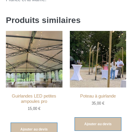
Produits similaires
Guirlandes LED petites
Poteau à guirlande
ampoules pro
35,00
€
15,00
€
Ajouter au devis
Ajouter au devis