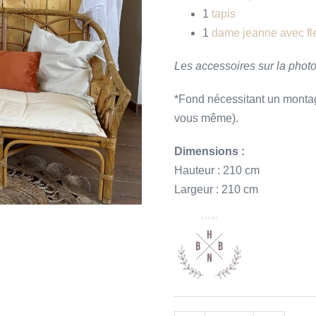
1
tapis
1
dame jeanne avec f
Les accessoires sur la photo
*Fond nécessitant un montage
vous même).
Dimensions :
Hauteur : 210 cm
Largeur : 210 cm