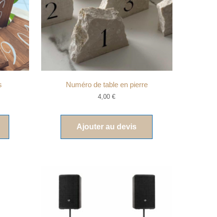
s
Numéro de table en pierre
4,00
€
Ajouter au devis