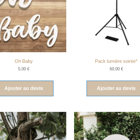
Oh Baby
Pack lumière soirée*
5,00
€
60,00
€
Ajouter au devis
Ajouter au devis