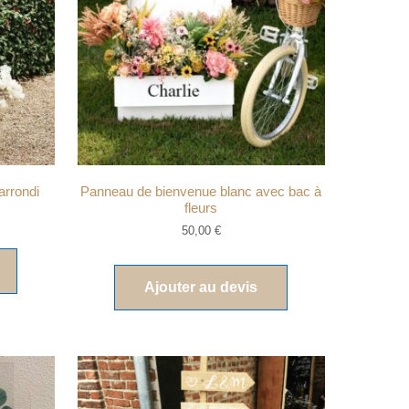
arrondi
Panneau de bienvenue blanc avec bac à
fleurs
50,00
€
Ajouter au devis