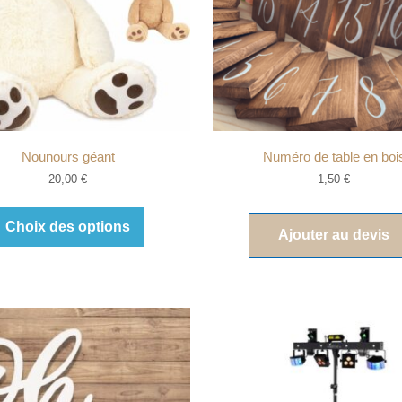
Nounours géant
Numéro de table en boi
20,00
€
1,50
€
Choix des options
Ajouter au devis