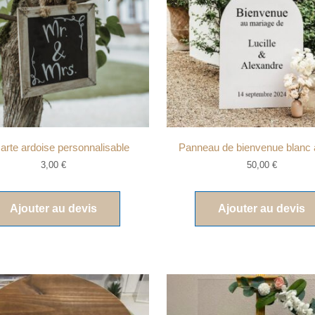
arte ardoise personnalisable
Panneau de bienvenue blanc 
3,00
€
50,00
€
Ajouter au devis
Ajouter au devis