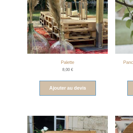
Palette
Panc
8,00
€
Ajouter au devis